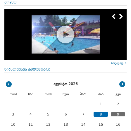
ვიდეო
სრულად
სიახლეების კალენდარი
აგვისტო 2026
ორშ
სამ
ოთხ
ხუთ
პარ
შაბ
კვი
1
2
3
4
5
6
7
8
9
10
11
12
13
14
15
16