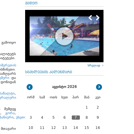
ვიდეო
 გამოიყო
ალიტეტს
იტეტები.
იმერეთის
სრულად
სწინეთი.
სიახლეების კალენდარი
საზღვარს
უმური
და
დონიდან
აგვისტო 2026
ბაზალტი
,
ორშ
სამ
ოთხ
ხუთ
პარ
შაბ
კვი
ნერალური
1
2
ი შემდეგ
ი
,
გორა
,
ბანიერი
,
უხუთი
,
ფერეთა
,
ყუმური
,
შუამთა
3
4
5
6
7
8
9
10
11
12
13
14
15
16
ს მთავარი
.