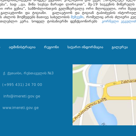
უნიციპალიტეტის სოფელ ჭყვიშში, კოლხეთის ცის ქვეშ, ,,მოღალულ სულს
ება“, სად ,,ცა, მიწა სავსეა მარადი ლირიკით“, მე-19 საუკუნის მიწურულ
ერი ორი გენია“, სამშობლოსთვის გულმხურვალე ორი მლოცველი, ორი შეუ
 გალაკტიონი და ტიციანი. გალაკტიონ და ტიციან ტაბიძეების ისტორიუ
ის ახლოს მოქმედებს მათივე სახელობის
მუზეუმი
, რომელიც არის ძლიერი კ
ნათლებლო კერა. სოფელ ტობანიერში ფუნქციონირებს
კორნელი კეკელიძ
ი
ადმინისტრაცია
რეგიონი
საჯარო ინფორმაცია
გალერეა
ქ. ქუთაისი, რუსთაველის №3
(+995 431) 24 70 00
info@imereti.gov.ge
www.imereti.gov.ge