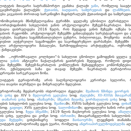
ალიტეტის მთავარი სატრანსპორტო კვანძია ქალაქი
ვანი
, რომელიც საავ
უკავშირდება ქალაქებს:
ქუთაისს
,
ბაღდათს
,
სამტრედიას
და
ლანჩხუთს
ება კავკასიის ძირითად სარკინიგზო მაგისტრალებს ქუთაისიდან და სამტრედი
კონომიკისთვის მნიშვნელოვანია ტურიზმი. ყველაზე ცნობილი ტურისტული 
რთქიფანიძის სახელობის ვანის არქეოლოგიური მუზეუმ-ნაკრძალი. მი
ტაცია დასრულდება 2016 წელს, რის შედეგად ვანის მუზეუმი იქნება ს
კასიის რეგიონში. არქეოლოგიურ მუზეუმში განთავსდება სარესტავრაციო და 
ლებები, ბავშვთა საგანმანათლებლო ცენტრი, ბიბლიოთეკა, მოეწყობა თან
იებით აღჭურვილი საგამოფენო და საკონფერენციო დარბაზები. მუზეუმში
ული არქეოლოგიური მასალები, წარმოდგენილია არქიტექტურა, ოქრომ
ჯაოს ქანდაკებები.
ში ,,ოქრომრავალი კოლხეთი“-ს სახელით ცნობილი გამოფენის ყველა ე
ბულია
ვანის
ანტიკური ნაქალაქარის გათხრების შედეგად, რომლის დიდ
ება მუზეუმში. მუზეუმ-ნაკრძალის კომპლექსის შემადგენელი კომპონენტებია
არი, ექსპედიციის ბაზა და თავად მუზეუმი. ნაკრძალის ტერიტორი
ეროვანი სარეკრეაციო ზონა.
პალიტეტის ტერიტორიზე არის ბალნეოლოგიური კურორტი სულორი, 
ლია თავისი თერმული და მინერალური წყლებით.
ერიტორიაზე მდებარეობს ისტორიული ძეგლები:
შუამთის წმინდა გიორგის
ს ციხე
და XIV ს
მელოურის ეკლესია
სოფ.
ძულუხში
;
XII-XIIIსს მთავარ
;
თამარის ციხე
სოფ.
ინაშაურში
;
ბზვანის მღვიმე
;
გორმაღალის ციხე
სოფ.
ების სახელობის ეკლესია სოფ.
შუამთა
ში; XVIIIს სამების ეკლესია სოფ.
დიხა
 სოფ.
გადიდი
; XVIს ეკლესია სოფ.
სალომინაო
ში; ფეოდალური ხანის ორი ციხ
 ეკლესია სოფ.
ზედა ბზვანში
; 1619 წლის მაცხოვრის ეკლესია სოფ.
ამაღლე
ბის ციხე, ეკლესია და კოშკი სოფ.
ისრითში
; მთავარანგელოზის სახელობის
ვედა მუქედში
; ციხესიმაგრე სოფელი
მაისაოურში
; ლეგენდის თანახმა
ალიტეტის ტერიტორიაზე დგას ჯვარი, რომელიც
ანდრიაპირველწოდებულმა
აღ