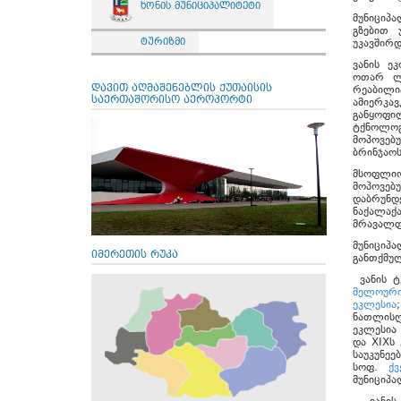
ხონის მუნიციპალიტეტი
მუნიციპ
გზებით 
ტურიზმი
უკავშირდ
ვანის ე
ოთარ ლო
დავით აღმაშენებლის ქუთაისის
რეაბილი
საერთაშორისო აეროპორტი
ამიერკავ
განყოფი
ტქნოლოგ
მოპოვებ
ბრინ
მსოფლიო
მოპოვე
დაბრუნდ
ნაქალაქ
მრავალფ
მუნიცი
იმერეთის რუკა
განთქმუ
ვანის ტ
მელოური
ეკლესია
ნათლისღ
ეკლესია
და XIXს
საუკუნეე
სოფ.
ქ
მუნიციპ