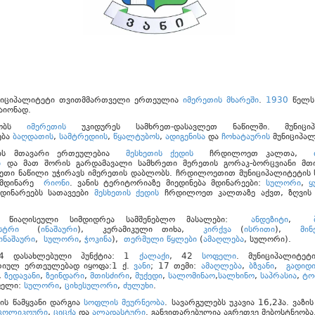
უნიციპალიტეტი თვითმმართველი ერთეულია
იმერეთის მხარეში
.
1930
წელს
აიონად.
რეობს
იმერეთის
უკიდურეს სამხრეთ-დასავლეთ ნაწილში. მუნიციპ
ება
ბაღდათის
,
სამტრედიის
,
წყალტუბოს
,
ადიგენისა
და
ჩოხატაურის
მუნიციპალ
ის მთავარი ერთეულებია
მესხეთის ქედის
ჩრდილოეთ კალთა,
ი
და მათ შორის გარდამავალი სამხრეთი მერეთის გორაკ-ბორცვიანი მთი
თი ნაწილი უჭირავს იმერეთის დაბლობს. ჩრდილოეთით მუნიციპალიტეტის 
ს მდინარე
რიონი
. ვანის ტერიტორიაზე მიედინება მდინარეები:
სულორი
,
ყ
 მდინარეებს სათავეები
მესხეთის ქედის
ჩრდილოეთ კალთაზე აქვთ, ზღვის 
ი წიაღისეული სიმდიდრეა სამშენებლო მასალები:
ანდეზიტი
,
სტრი
(
ინაშაური
), კერამიკული თიხა,
კირქვა
(
ისრითი
),
მი
ინაშაური
,
სულორი
,
ჭოკინა
),
თერმული წყლები
(
ამაღლება
, სულორი).
44 დასახლებული პუნქტია: 1
ქალაქი
, 42
სოფელი
. მუნიციპალიტეტ
იულ ერთეულებად იყოფა:1 ქ.
ვანი
; 17 თემი:
ამაღლება
,
ბზვანი
,
გადიდ
,
ზედავანი
,
ზეინდარი
,
მთისძირი
,
მუქედი
,
სალომინაო
,
სალხინო
,
საპრასია
,
ტო
ფელი:
სულორი
,
ციხესულორი
,
ძულუხი
.
ის წამყვანი დარგია
სოფლის მეურნეობა
. სავარგულებს უკავია 16,2ჰა. ვაზი
ცოლიკოური
,
ციცქა
და
ალადასტური
. განვითარებულია აგრეთვე მებოსტნეობა