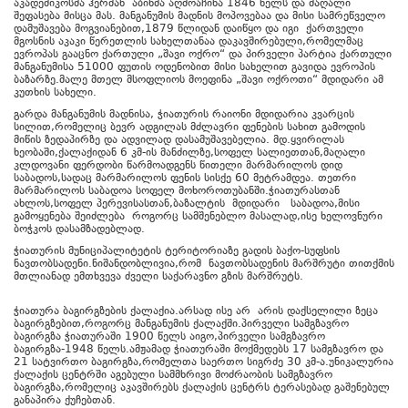
აკადემიკოსმა ჰერმან აბიხმა აღმოაჩინა 1846 წელს და მაღალი
შეფასება მისცა მას. მანგანუმის მადნის მოპოვებაა და მისი სამრეწველო
დამუშავება მოგვიანებით,1879 წლიდან დაიწყო და იგი ქართველი
მგოსნის აკაკი წერეთლის სახელთანაა დაკავშირებული,რომელმაც
ევროპას გააცნო ქართული „შავი ოქრო“ და პირველი პარტია ქართული
მანგანუმისა 51000 ფუთის ოდენობით მისი სახელით გავიდა ევროპის
ბაზარზე.მალე მთელ მსოფლიოს მოეფინა „შავი ოქროთი“ მდიდარი ამ
კუთხის სახელი.
გარდა მანგანუმის მადნისა, ჭიათურის რაიონი მდიდარია კვარცის
სილით,რომელიც ბევრ ადგილას მძლავრი ფენების სახით გამოდის
მიწის ზედაპირზე და ადვილად დასამუშავებელია. მდ.ყვირილას
ხეობაში,ქალაქიდან 6 კმ-ის მანძილზე,სოფელ სალიეთთან,მაღალი
კლდოვანი ფერდობი წარმოადგენს წითელი მარმარილოს დიდ
საბადოს,სადაც მარმარილოს ფენის სისქე 60 მეტრამდეა. თეთრი
მარმარილოს საბადოა სოფელ მოხოროთუბანში.ჭიათურასთან
ახლოს,სოფელ პერევისასთან,ბაზალტის მდიდარი საბადოა,მისი
გამოყენება შეიძლება როგორც სამშენებლო მასალად,ისე ხელოვნური
ბოჭკოს დასამზადებლად.
ჭიათურის მუნიციპალიტეტის ტერიტორიაზე გადის ბაქო-სუფსის
ნავთობსადენი.ნიშანდობლივია,რომ ნავთობსადენის მარშრუტი თითქმის
მთლიანად ემთხვევა ძველი საქარავნო გზის მარშრუტს.
ჭიათურა ბაგირგზების ქალაქია.არსად ისე არ არის დაქსელილი ზეცა
ბაგირგზებით,როგორც მანგანუმის ქალაქში.პირველი სამგზავრო
ბაგირგზა ჭიათურაში 1900 წელს აიგო,პირველი სამგზავრო
ბაგირგზა-1948 წელს.ამჟამად ჭიათურაში მოქმედებს 17 სამგზავრო და
21 სატვირთო ბაგირგზა,რომელთა საერთო სიგრძე 30 კმ-ა.უნიკალურია
ქალაქის ცენტრში აგებული სამმხრივი მოძრაობის სამგზავრო
ბაგირგზა,რომელიც აკავშირებს ქალაქის ცენტრს ტერასებად გაშენებულ
განაპირა ქუჩებთან.