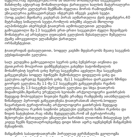
ძეგლია,რაც ადასტურებს,რომ ამ მხარის მოსახლეობა საუკუნეების
მანძილზე აქტიურად მონაწილეობდა ქართველი ხალხის მატერიალური
და სულიერი კულტურის შექმნაში.ძეგლთა შორის რამოდენიმე
უნიკალურია.განსაკუთრებულ ინტერესს იწვევს კაცხის სვეტი.
(სოფ.კაცხი).მდინარე კაცხურას პირას აღმართულია ქვის გიგანტური,40
მეტრამდე სიმაღლის სვეტი,რომლის თხემზე ასვლას მხოლოდ
ალპინისტები ახერხებენ.ჭიათურის აღმოსავლეთით კლდეშია
გამოკვეთილი მე-13 საუკუნის ერთ-ერთი საუკეთესო ძეგლი მღვიმევის
მონასტერი.აქ არსებული ღვთაების ეკლესიის შესასვლელი შემკულია
ქვაზე ამოკვეთილი ულამაზესი ქართული
ორნამენტებით.
ჭიათურიდან დასავლეთით, სოფელ კაცხში მდებარეობს მეათე საუკუნის
ექვსფასადიანი ეკლესია.
სალ კლდეშია გამოკვეთილი სვერის ციხე ბუნებრივი აივნითა და
ქვითკირის მოაჯირით დამშვენებული.ვახუშტი ბატონიშვილის
მოსაზრებიტ სვერის ციხე მერვე საუკუნეშია აგებული.შუა საუკუნეებს
განეკუთვნება სოფელ ბჟინევში შემონახული დიდველის ციხე და
ეკლესია,აგრეთვე ზედუბნის ციხე. მე11 საუკუნისაა დარკვეთის წმინდა
გიორგის ეკლესია,მე 11-მე-12 საუკუნეებს განეკუთვნება რგანის
ეკლესია,მე 13-საუკუნეს-პერევისის ეკლესია და სხვა.ჭიათურის
მიდამოებში,მდინარე ჯრუჭულის ხეობაში არქეოლოგიური გათხრების
შედეგად მოპოვებული ნივთები ჩვენს ერამდე რამდენიმე ათასწლეულის
წინანდელ პერიოდს განეკუთვნება.ჭიათურასთან ახლოს,სოფელ
ნავარძეთის ტერიტორიაზე არქეოლოგიური გათხრების შედეგად
აღმოჩენილია რკინის სადნობი უძველესი ღუმელის ნაშთი რკინისა და
წიდის ნატეხებით,რაც იმაზე მეტყველებს,რომ ამ ტერიტორიაზე
მცხოვრები ქართველები უმაღლესი ხარისხის ლითონის მისაღებად ჯერ
კიდევ ჩვენს წელთაღრიცხვამდე დიდი ხნით ადრე იყენებდნენ მანგანუმის
შენადნობს.
მანგანუმის საბადოჭიათურაში პირველად გერმანელმა გეოლოგმა