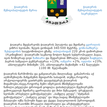
ჭიათურის
ჭიათურის
მუნიციპალიტეტის მერია
მუნიციპალიტეტის
საკრებულო
ჭიათურა მდებარეობს ჭიათურის პლატოსა და მდინარე
ყვირილის
ვიწრო ხეობაში, ზღვის დონიდან 340-500 მეტრზე,
გომი
-
საჩხერე
-
ზესტაფონის
საავტომობილო გზაზე.
თბილისიდან
220 კმ-ის დაშორებით
(რკინიგზით). ჭიათურაში საკმაოდ ნოტიო ზღვის სუბტროპიკული ჰავაა,
იცის ზომიერად ცივი
ზამთარი
და შედარებით მშრალი, ცხელი
ზაფხული
.
ჰაერის საშუალო ტემპერატურაა +13%,
იანვარი
+2%,
ივლისი
+23%,
აბსოლუტური მინიმუმი -20, აბსოლუტური მაქსიმუმი +42 ნალექები
1100 მმ. წელიწადში.
ჭიათურის წარმოშობა და განვითარება მთლიანად განაპირობა აქ
აღმოჩენილმა მანგანუმის მდიდარმა საბადომ, თუმცა,როგორც
არქეოლოგიურმა გათხრებმა დაადასტურეს,ჭიათურის
მიდამოები,ისევე,როგორც ზემო იმერეთის მნიშვნელოვანი
ნაწილი,უძველესი დროიდან ყოფილა დასახლებული.მეცნიერებმა
გამოიკვლიეს მდინარე ყვირილასა და მისი შენაკადის -ჯრუჭულას
ხეობაში არსებული გამოქვაბულები: „სამგლე კლდე“,“ძუძუანას
გამოქვაბული“, „სამელე კლდე“ და სხვა,სადაც მნიშვნელოვანი
მასალები იქნა ნაპოვნი ზედა და ქვედა პალეოლითის პერიოდიდან.
ჭიათურის რაიონში მრავალი ისტორიული და არქიტექტურული