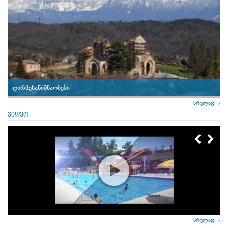
ღირშესანიშნაობები
სრულად
ვიდეო
სრულად