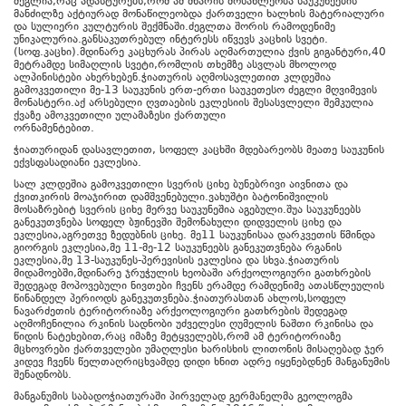
ძეგლია,რაც ადასტურებს,რომ ამ მხარის მოსახლეობა საუკუნეების
მანძილზე აქტიურად მონაწილეობდა ქართველი ხალხის მატერიალური
და სულიერი კულტურის შექმნაში.ძეგლთა შორის რამოდენიმე
უნიკალურია.განსაკუთრებულ ინტერესს იწვევს კაცხის სვეტი.
(სოფ.კაცხი).მდინარე კაცხურას პირას აღმართულია ქვის გიგანტური,40
მეტრამდე სიმაღლის სვეტი,რომლის თხემზე ასვლას მხოლოდ
ალპინისტები ახერხებენ.ჭიათურის აღმოსავლეთით კლდეშია
გამოკვეთილი მე-13 საუკუნის ერთ-ერთი საუკეთესო ძეგლი მღვიმევის
მონასტერი.აქ არსებული ღვთაების ეკლესიის შესასვლელი შემკულია
ქვაზე ამოკვეთილი ულამაზესი ქართული
ორნამენტებით.
ჭიათურიდან დასავლეთით, სოფელ კაცხში მდებარეობს მეათე საუკუნის
ექვსფასადიანი ეკლესია.
სალ კლდეშია გამოკვეთილი სვერის ციხე ბუნებრივი აივნითა და
ქვითკირის მოაჯირით დამშვენებული.ვახუშტი ბატონიშვილის
მოსაზრებიტ სვერის ციხე მერვე საუკუნეშია აგებული.შუა საუკუნეებს
განეკუთვნება სოფელ ბჟინევში შემონახული დიდველის ციხე და
ეკლესია,აგრეთვე ზედუბნის ციხე. მე11 საუკუნისაა დარკვეთის წმინდა
გიორგის ეკლესია,მე 11-მე-12 საუკუნეებს განეკუთვნება რგანის
ეკლესია,მე 13-საუკუნეს-პერევისის ეკლესია და სხვა.ჭიათურის
მიდამოებში,მდინარე ჯრუჭულის ხეობაში არქეოლოგიური გათხრების
შედეგად მოპოვებული ნივთები ჩვენს ერამდე რამდენიმე ათასწლეულის
წინანდელ პერიოდს განეკუთვნება.ჭიათურასთან ახლოს,სოფელ
ნავარძეთის ტერიტორიაზე არქეოლოგიური გათხრების შედეგად
აღმოჩენილია რკინის სადნობი უძველესი ღუმელის ნაშთი რკინისა და
წიდის ნატეხებით,რაც იმაზე მეტყველებს,რომ ამ ტერიტორიაზე
მცხოვრები ქართველები უმაღლესი ხარისხის ლითონის მისაღებად ჯერ
კიდევ ჩვენს წელთაღრიცხვამდე დიდი ხნით ადრე იყენებდნენ მანგანუმის
შენადნობს.
მანგანუმის საბადოჭიათურაში პირველად გერმანელმა გეოლოგმა