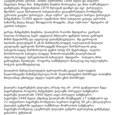
აკადემიკოსმა ჰერმან აბიხმა აღმოაჩინა 1846 წელს და მაღალი
შეფასება მისცა მას. მანგანუმის მადნის მოპოვებაა და მისი სამრეწველო
დამუშავება მოგვიანებით,1879 წლიდან დაიწყო და იგი ქართველი
მგოსნის აკაკი წერეთლის სახელთანაა დაკავშირებული,რომელმაც
ევროპას გააცნო ქართული „შავი ოქრო“ და პირველი პარტია ქართული
მანგანუმისა 51000 ფუთის ოდენობით მისი სახელით გავიდა ევროპის
ბაზარზე.მალე მთელ მსოფლიოს მოეფინა „შავი ოქროთი“ მდიდარი ამ
კუთხის სახელი.
გარდა მანგანუმის მადნისა, ჭიათურის რაიონი მდიდარია კვარცის
სილით,რომელიც ბევრ ადგილას მძლავრი ფენების სახით გამოდის
მიწის ზედაპირზე და ადვილად დასამუშავებელია. მდ.ყვირილას
ხეობაში,ქალაქიდან 6 კმ-ის მანძილზე,სოფელ სალიეთთან,მაღალი
კლდოვანი ფერდობი წარმოადგენს წითელი მარმარილოს დიდ
საბადოს,სადაც მარმარილოს ფენის სისქე 60 მეტრამდეა. თეთრი
მარმარილოს საბადოა სოფელ მოხოროთუბანში.ჭიათურასთან
ახლოს,სოფელ პერევისასთან,ბაზალტის მდიდარი საბადოა,მისი
გამოყენება შეიძლება როგორც სამშენებლო მასალად,ისე ხელოვნური
ბოჭკოს დასამზადებლად.
ჭიათურის მუნიციპალიტეტის ტერიტორიაზე გადის ბაქო-სუფსის
ნავთობსადენი.ნიშანდობლივია,რომ ნავთობსადენის მარშრუტი თითქმის
მთლიანად ემთხვევა ძველი საქარავნო გზის მარშრუტს.
ჭიათურა ბაგირგზების ქალაქია.არსად ისე არ არის დაქსელილი ზეცა
ბაგირგზებით,როგორც მანგანუმის ქალაქში.პირველი სამგზავრო
ბაგირგზა ჭიათურაში 1900 წელს აიგო,პირველი სამგზავრო
ბაგირგზა-1948 წელს.ამჟამად ჭიათურაში მოქმედებს 17 სამგზავრო და
21 სატვირთო ბაგირგზა,რომელთა საერთო სიგრძე 30 კმ-ა.უნიკალურია
ქალაქის ცენტრში აგებული სამმხრივი მოძრაობის სამგზავრო
ბაგირგზა,რომელიც აკავშირებს ქალაქის ცენტრს ტერასებად გაშენებულ
განაპირა ქუჩებთან.