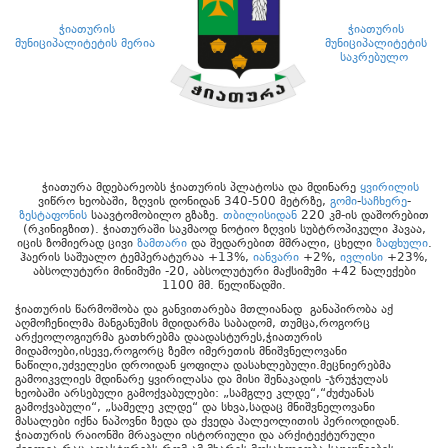
ჭიათურის
ჭიათურის
მუნიციპალიტეტის მერია
მუნიციპალიტეტის
საკრებულო
ჭიათურა მდებარეობს ჭიათურის პლატოსა და მდინარე
ყვირილის
ვიწრო ხეობაში, ზღვის დონიდან 340-500 მეტრზე,
გომი
-
საჩხერე
-
ზესტაფონის
საავტომობილო გზაზე.
თბილისიდან
220 კმ-ის დაშორებით
(რკინიგზით). ჭიათურაში საკმაოდ ნოტიო ზღვის სუბტროპიკული ჰავაა,
იცის ზომიერად ცივი
ზამთარი
და შედარებით მშრალი, ცხელი
ზაფხული
.
ჰაერის საშუალო ტემპერატურაა +13%,
იანვარი
+2%,
ივლისი
+23%,
აბსოლუტური მინიმუმი -20, აბსოლუტური მაქსიმუმი +42 ნალექები
1100 მმ. წელიწადში.
ჭიათურის წარმოშობა და განვითარება მთლიანად განაპირობა აქ
აღმოჩენილმა მანგანუმის მდიდარმა საბადომ, თუმცა,როგორც
არქეოლოგიურმა გათხრებმა დაადასტურეს,ჭიათურის
მიდამოები,ისევე,როგორც ზემო იმერეთის მნიშვნელოვანი
ნაწილი,უძველესი დროიდან ყოფილა დასახლებული.მეცნიერებმა
გამოიკვლიეს მდინარე ყვირილასა და მისი შენაკადის -ჯრუჭულას
ხეობაში არსებული გამოქვაბულები: „სამგლე კლდე“,“ძუძუანას
გამოქვაბული“, „სამელე კლდე“ და სხვა,სადაც მნიშვნელოვანი
მასალები იქნა ნაპოვნი ზედა და ქვედა პალეოლითის პერიოდიდან.
ჭიათურის რაიონში მრავალი ისტორიული და არქიტექტურული