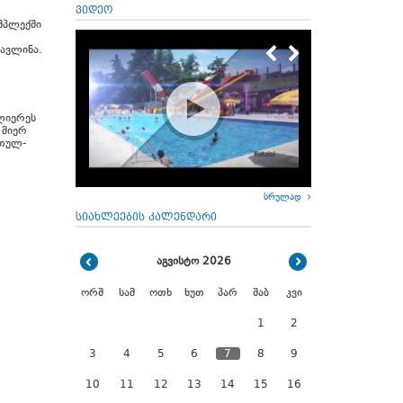
ვიდეო
მპლექში
ავლინა.
ლიერეს
 მიერ
რთულ-
სრულად
სიახლეების კალენდარი
აგვისტო 2026
ორშ
სამ
ოთხ
ხუთ
პარ
შაბ
კვი
1
2
3
4
5
6
7
8
9
10
11
12
13
14
15
16