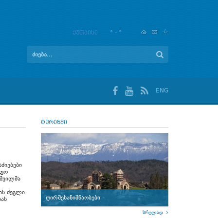
ქუთაისი
° - °
ENG
ტურიზმი
ძიებები
იფო
იშვილმა
ის ძეგლი
ღირშესანიშნაობები
იას
სრულად