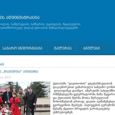
ის ადმინისტრაცია
ჯოლის, სამტრედიის, საჩხერის, ტყიბულის, წყალტუბოს,
 თვითმმართველ ქალაქ ქუთაისის მუნიციპალიტეტებში
საჯარო ინფორმაცია
გალერეა
ბმულები
ები
ი „დავითობა“ აღინიშნა
ლი, 2015
ქუთაისში "დავითობის" დღესასწაულთან
დაკავშირებით გამართული საზეიმო ღონის
დილიდანვე დაიწყო. იმერეთში სახელმწ
რწმუნებულმა-გუბერნატორმა ზაზა მეფარ
და ქუთაისის მერმა შოთა მურღულიამ
ჩოხოსნებთან ერთად, დავით აღმაშენებლ
გვირგვინით შეამკეს. პატივგების ცერემონ
მესამე ქვეითი ბრიგადის ჯარისკაცებიც
ესწრებოდნენ.