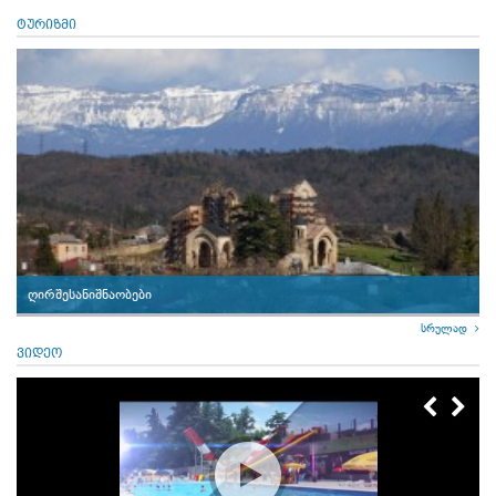
ტურიზმი
ღირშესანიშნაობები
სრულად
ვიდეო