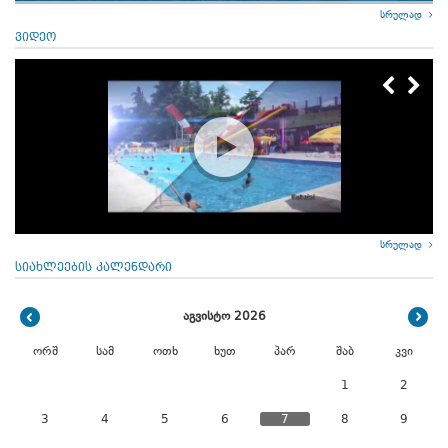
სრულად
ვიდეო
სრულად
სიახლეების კალენდარი
აგვისტო 2026
ორშ
სამ
ოთხ
ხუთ
პარ
შაბ
კვი
1
2
3
4
5
6
7
8
9