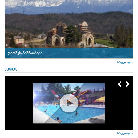
ღირშესანიშნაობები
სრულად
ვიდეო
სრულად