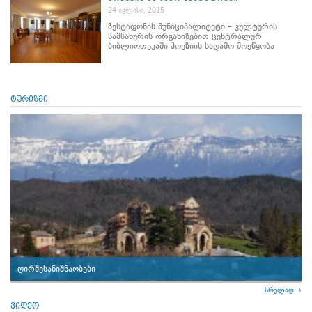
24 ივლისი, 2015
ზესტაფონის მუნიციპალიტეტი – კულტურის
სამსახურის ორგანიზებით ცენტრალურ
ბიბლიოთეკაში პოეზიის საღამო მოეწყობა
ტურიზმი
ღირშესანიშნაობები
სრულად
ვიდეო